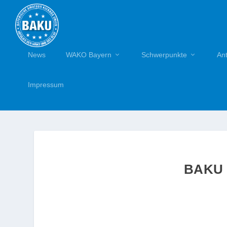
News
WAKO Bayern
Schwerpunkte
An
Impressum
BAKU 