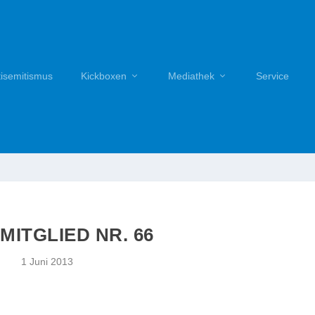
tisemitismus
Kickboxen
Mediathek
Service
MITGLIED NR. 66
1 Juni 2013