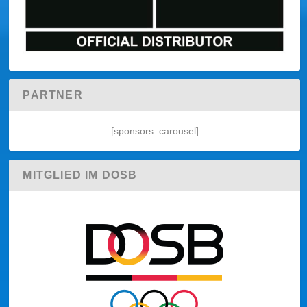
PARTNER
[sponsors_carousel]
MITGLIED IM DOSB