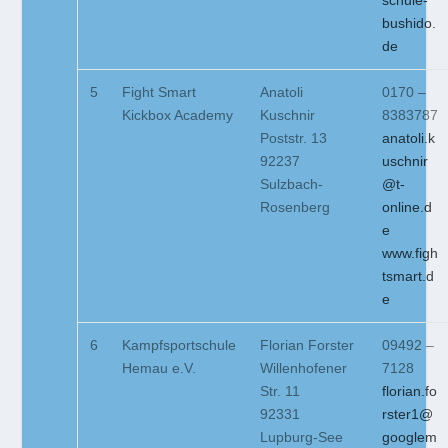
schule-
bushido.
de
5
Fight Smart
Anatoli
0170 –
Kickbox Academy
Kuschnir
8383787
Poststr. 13
anatoli.k
92237
uschnir
Sulzbach-
@t-
Rosenberg
online.d
e
www.figh
tsmart.d
e
6
Kampfsportschule
Florian Forster
09492 –
Hemau e.V.
Willenhofener
7128
Str. 11
florian.fo
92331
rster1@
Lupburg-See
googlem