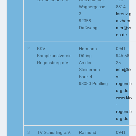
Wagnergasse
8814
3
lorenz.g
92358
atzham
Daßwang
mer@w
eb.de
2
KKV
Hermann
0941 –
Kampfkunstverein
Döring
945 58
Regensburg e.V.
An der
25
Steinernen
info@kk
Bank 4
v-
93080 Pentling
regensb
urg.de
www.kkv
-
regensb
urg.de
3
TV Schierling e.V.
Raimund
0941 –