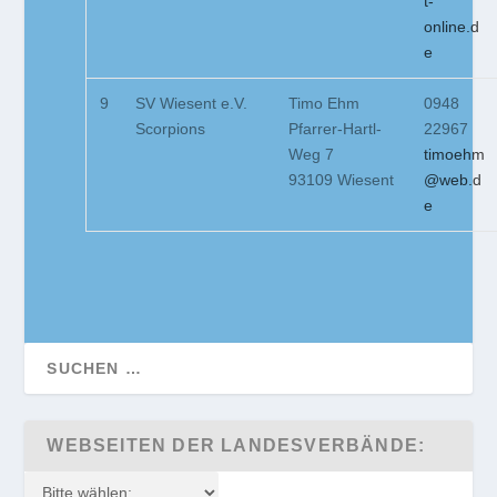
t-
online.d
e
9
SV Wiesent e.V.
Timo Ehm
0948
Scorpions
Pfarrer-Hartl-
22967
Weg 7
timoehm
93109 Wiesent
@web.d
e
WEBSEITEN DER LANDESVERBÄNDE: