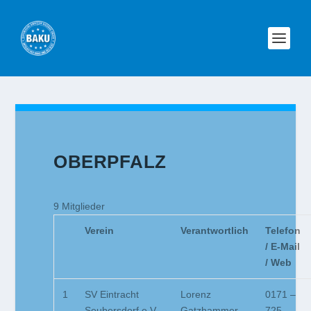
OBERPFALZ
9 Mitglieder
Verein
Verantwortlich
Telefon
/ E-Mail
/ Web
1
SV Eintracht
Lorenz
0171 –
Seubersdorf e.V.
Gatzhammer
725