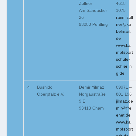
Zollner
4618
Am Sandacker
1075
26
raimi.zoll
93080 Pentling
ner@ka
belmail.
de
www.ka
mpfsport
schule-
schierlin
g.de
4
Bushido
Demir Yilmaz
09971 –
Oberpfalz e.V.
Norgaustraße
801 196
9 E
jilmaz.de
93413 Cham
mir@fre
enet.de
www.ka
mpfsport