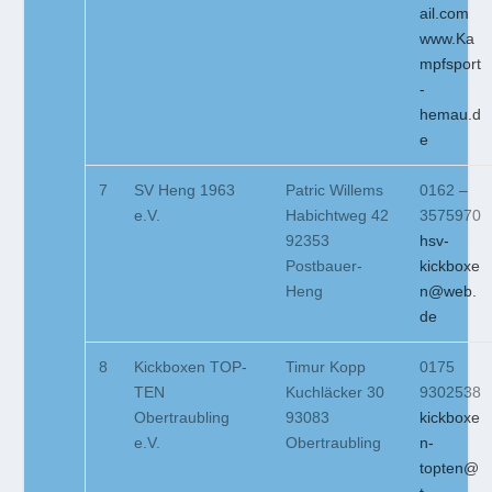
ail.com
www.Ka
mpfsport
-
hemau.d
e
7
SV Heng 1963
Patric Willems
0162 –
e.V.
Habichtweg 42
3575970
92353
hsv-
Postbauer-
kickboxe
Heng
n@web.
de
8
Kickboxen TOP-
Timur Kopp
0175
TEN
Kuchläcker 30
9302538
Obertraubling
93083
kickboxe
e.V.
Obertraubling
n-
topten@