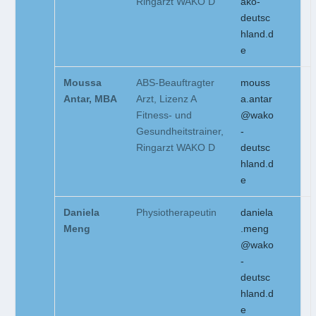
Ringarzt WAKO D
ako-
deutsc
hland.d
e
Moussa
ABS-Beauftragter
mouss
Antar, MBA
Arzt, Lizenz A
a.antar
Fitness- und
@wako
Gesundheitstrainer,
-
Ringarzt WAKO D
deutsc
hland.d
e
Daniela
Physiotherapeutin
daniela
Meng
.meng
@wako
-
deutsc
hland.d
e