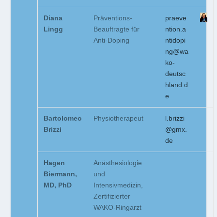
Diana
Präventions-
praeve
Lingg
Beauftragte für
ntion.a
Anti-Doping
ntidopi
ng@wa
ko-
deutsc
hland.d
e
Bartolomeo
Physiotherapeut
l.brizzi
Brizzi
@gmx.
de
Hagen
Anästhesiologie
Biermann,
und
MD, PhD
Intensivmedizin,
Zertifizierter
WAKO-Ringarzt