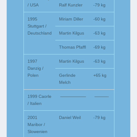
/ USA
Ralf Kunzler
-79 kg
1995
Miriam Diller
-60 kg
Stuttgart /
Deutschland
Martin Kilgus
-63 kg
Thomas Pfaffl
-69 kg
1997
Martin Kilgus
-63 kg
Danzig /
Polen
Gerlinde
+65 kg
Melch
1999 Caorle
——————
———-
/ Italien
2001
Daniel Weil
-79 kg
Maribor /
Slowenien