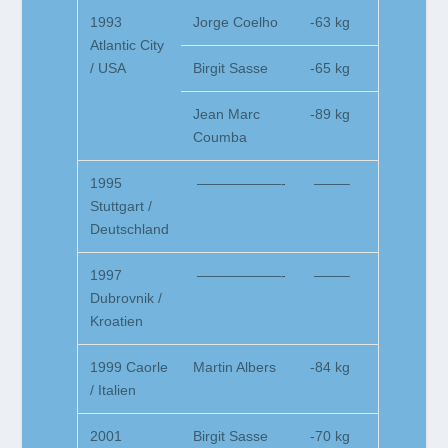
1993
Jorge Coelho
-63 kg
Atlantic City
/ USA
Birgit Sasse
-65 kg
Jean Marc
-89 kg
Coumba
1995
——————-
——–
Stuttgart /
Deutschland
1997
——————-
——–
Dubrovnik /
Kroatien
1999 Caorle
Martin Albers
-84 kg
/ Italien
2001
Birgit Sasse
-70 kg