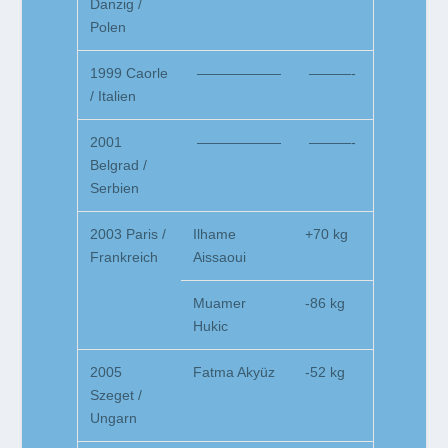
Danzig /
Polen
1999 Caorle
——————
———-
/ Italien
2001
——————
———-
Belgrad /
Serbien
2003 Paris /
Ilhame
+70 kg
Frankreich
Aissaoui
Muamer
-86 kg
Hukic
2005
Fatma Akyüz
-52 kg
Szeget /
Ungarn