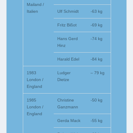
Mailand /
Italien
Ulf Schmidt
-63 kg
Fritz Bißot
-69 kg
Hans Gerd
-74 kg
Hinz
Harald Edel
-84 kg
1983
Ludger
– 79 kg
London /
Dietze
England
1985
Christine
-50 kg
London /
Ganzmann
England
Gerda Mack
-55 kg