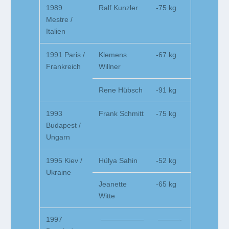
1989
Ralf Kunzler
-75 kg
Mestre /
Italien
1991 Paris /
Klemens
-67 kg
Frankreich
Willner
Rene Hübsch
-91 kg
1993
Frank Schmitt
-75 kg
Budapest /
Ungarn
1995 Kiev /
Hülya Sahin
-52 kg
Ukraine
Jeanette
-65 kg
Witte
1997
——————
———-