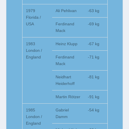
1979
Ali Pehlivan
-63 kg
Florida /
USA
Ferdinand
-69 kg
Mack
1983
Heinz Klupp
-67 kg
London /
England
Ferdinand
-71 kg
Mack
Neidhart
-81 kg
Heiderhoff
Martin Rötzer
-91 kg
1985
Gabriel
-54 kg
London /
Damm
England