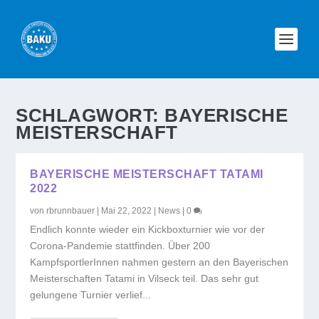
SCHLAGWORT:
BAYERISCHE
MEISTERSCHAFT
BAYERISCHE MEISTERSCHAFT TATAMI
2022
von
rbrunnbauer
|
Mai 22, 2022
|
News
|
0
Endlich konnte wieder ein Kickboxturnier wie vor der
Corona-Pandemie stattfinden. Über 200
KampfsportlerInnen nahmen gestern an den Bayerischen
Meisterschaften Tatami in Vilseck teil. Das sehr gut
gelungene Turnier verlief...