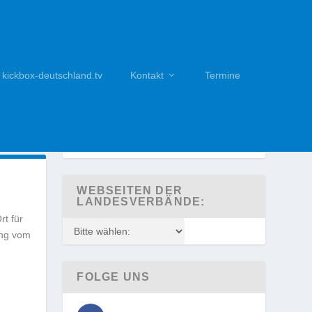
kickbox-deutschland.tv
Kontakt
Termine
WEBSEITEN DER
LANDESVERBÄNDE:
rt für
ung vom
FOLGE UNS