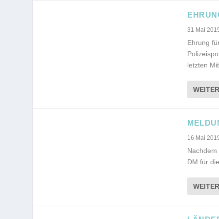
EHRUNG
31 Mai 201
Ehrung fü
Polizeisp
letzten Mi
WEITE
MELDUN
16 Mai 201
Nachdem nu
DM für die
WEITE