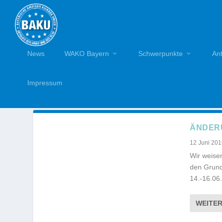
News
WAKO Bayern
Schwerpunkte
An
Impressum
AUTOR:
WSOSSNA
ÄNDER
12 Juni 20
Wir weisen
den Grund
14.-16.06.
WEITE