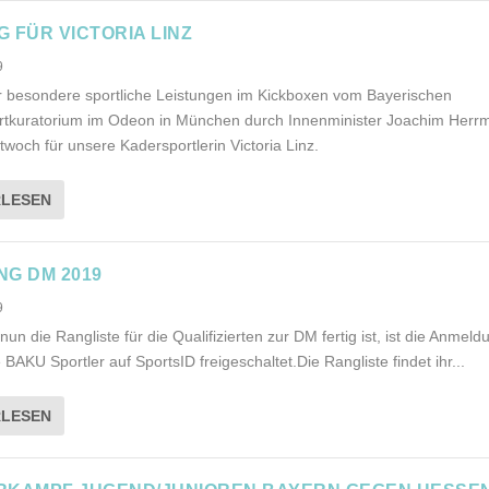
 FÜR VICTORIA LINZ
9
r besondere sportliche Leistungen im Kickboxen vom Bayerischen
ortkuratorium im Odeon in München durch Innenminister Joachim Her
ttwoch für unsere Kadersportlerin Victoria Linz.
RLESEN
G DM 2019
9
n die Rangliste für die Qualifizierten zur DM fertig ist, ist die Anmeld
 BAKU Sportler auf SportsID freigeschaltet.Die Rangliste findet ihr...
RLESEN