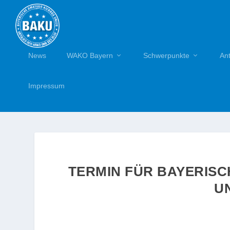
News
WAKO Bayern
Schwerpunkte
An
Impressum
TERMIN FÜR BAYERIS
U